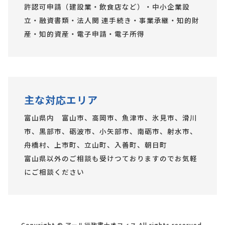
許認可申請（建設業・飲食店など）・中小企業設
立・融資書類・法人関 連手続き・事業承継・知的財
産・知的資産・電子申請・電子所得
主な対応エリア
富山県内 富山市、高岡市、魚津市、氷見市、滑川
市、黒部市、砺波市、小矢部市、南砺市、射水市、
舟橋村、上市町、立山町、入善町、朝日町
富山県以外のご相談も受けつておりますのでお気軽
にご相談ください
Copyright © アール行政書士オフィス All rights reserved.