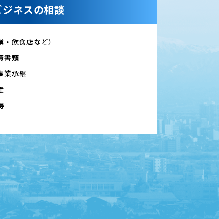
ビジネスの相談
業・飲食店など）
資書類
事業承継
産
得