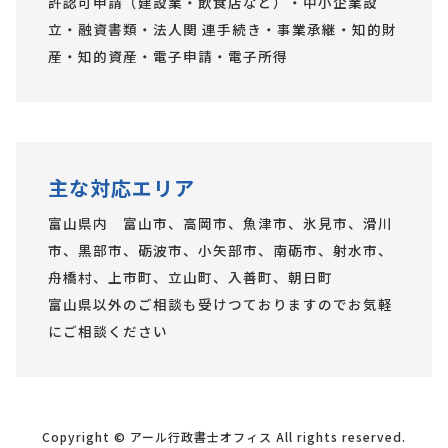
許認可申請（建設業・飲食店など）・中小企業設
立・融資書類・法人関 連手続き・事業承継・知的財
産・知的資産・電子申請・電子所得
主な対応エリア
富山県内 富山市、高岡市、魚津市、氷見市、滑川
市、黒部市、砺波市、小矢部市、南砺市、射水市、
舟橋村、上市町、立山町、入善町、朝日町
富山県以外のご相談も受けつておりますのでお気軽
にご相談ください
Copyright © アール行政書士オフィス All rights reserved.