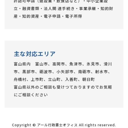
許認可申請（建設業・飲食店など）・中小企業設
立・融資書類・法人関 連手続き・事業承継・知的財
産・知的資産・電子申請・電子所得
主な対応エリア
富山県内 富山市、高岡市、魚津市、氷見市、滑川
市、黒部市、砺波市、小矢部市、南砺市、射水市、
舟橋村、上市町、立山町、入善町、朝日町
富山県以外のご相談も受けつておりますのでお気軽
にご相談ください
Copyright © アール行政書士オフィス All rights reserved.