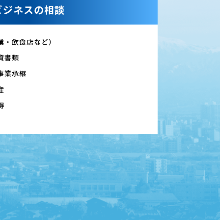
ビジネスの相談
業・飲食店など）
資書類
事業承継
産
得