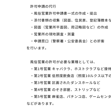
許可申請の代行
・風俗営業許可申請書一式の作成・提出
・添付書類の収集（図面、住民票、登記簿謄本
・図面（営業所平面図、周辺略図など）の作成
・営業所の現地調査・測量
・申請窓口（警察署・公安委員会）との折衝
を行います。
風俗営業の許可が必要な業種としては、
・第1号営業 キャバクラ、ホストクラブなど接
・第2号営業 低照度飲食店（照度10ルクス以下
・第3号営業 区画されたダンスホールなど
・第4号営業 のぞき部屋、ストリップなど
・第5号営業 麻雀店、パチンコ店、ゲームセン
などがあります。