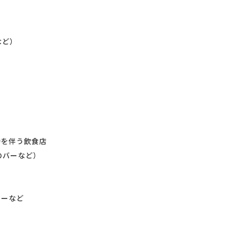
など）
待を伴う飲食店
のバーなど）
ターなど