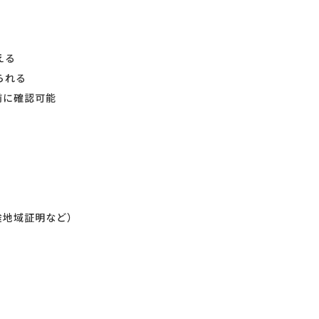
える
られる
前に確認可能
途地域証明など）