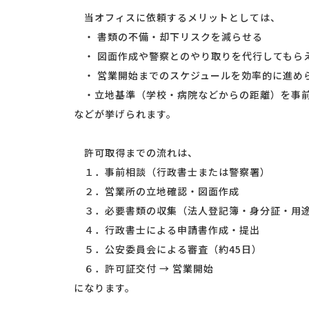
当オフィスに依頼するメリットとしては、
・ 書類の不備・却下リスクを減らせる
・ 図面作成や警察とのやり取りを代行してもら
・ 営業開始までのスケジュールを効率的に進め
・立地基準（学校・病院などからの距離）を事
などが挙げられます。
許可取得までの流れは、
１．事前相談（行政書士または警察署）
２．営業所の立地確認・図面作成
３．必要書類の収集（法人登記簿・身分証・用
４．行政書士による申請書作成・提出
５．公安委員会による審査（約45日）
６．許可証交付 → 営業開始
になります。