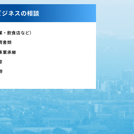
ビジネスの相談
業・飲食店など）
資書類
事業承継
産
得