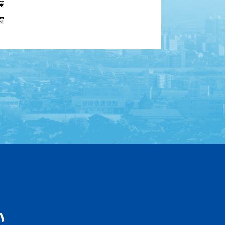
産
得
い